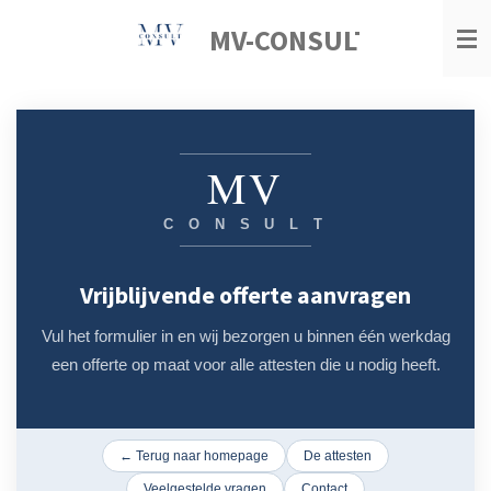
Ga
MV-CONSULT
direct
naar
de
hoofdinhoud
MV
C O N S U L T
Vrijblijvende offerte aanvragen
Vul het formulier in en wij bezorgen u binnen één werkdag
een offerte op maat voor alle attesten die u nodig heeft.
← Terug naar homepage
De attesten
Veelgestelde vragen
Contact